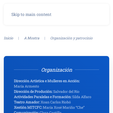
Menú
Skip to main content
Inicio
A Mostra
Organización y patrocinio
Organización
Dirección Artística e Mulleres en Acción:
María Armesto
Dirección de Produción:
Salvador del Río
Actividades Paralelas e Formación:
Silda Alfaro
Teatro Amador:
Xoan Carlos Riobó
Xestión MITCFC:
María Xosé Mariño “Che”
Comunicación:
Clara Castilla