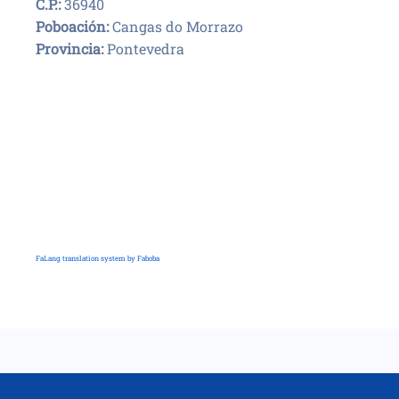
C.P.:
36940
Poboación:
Cangas do Morrazo
Provincia:
Pontevedra
FaLang translation system by Faboba