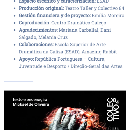
Espacio escénico y caracterización:
ESAD
Producción original:
Teatro Taller y Colectivo 84
Gestión financiera y de proyecto:
Emília Moreira
Coproducción:
Centro Dramático Galego
Agradecimientos:
Mariana Carballal, Dani
Salgado, Melania Cruz
Colaboraciones:
Escola Superior de Arte
Dramática da Galiza (ESAD), Amazing Rabbit
Apoyo:
República Portuguesa – Cultura,
Juventude e Desporto / Direção-Geral das Artes