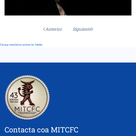
Anterior
Siguiente
FaLang translation system by Faboba
Contacta coa MITCFC