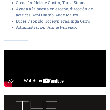
Creación: Hélène Gustin, Tanja Simma
Ayuda a la puesta en escena, dirección de
actrices: Ami Hattab, Aude Maury
Luces y sonido: Jocelyn Pras, Inga Cerro
Administración: Annie Perreaux