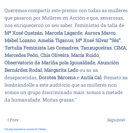
Queremos compartir este premio con todas as mulleres
que pasaron por Mulleres en Acción e que, xenerosas,
nos enriqueceron co seu saber. Fe
ministas da talla de
Mª Xosé Queizán
,
Marcela Lagarde
,
Aurora Marco
,
Mabel Lozano
,
Amelia Tiganus
,
Mª Xosé Silvar “Sés”
,
Tertulia Feminista Les Comadres
,
Tanxugueiras
,
CIMA
,
Mercedes Peón
,
Chis Oliveira
,
María Ruido
,
Observatorio da Mariña pola Iguualdade
,
Asunción
Bernárdez Rodal
,
Margarita Ledo
ou as xa
desaparecidas,
Dorotea Bárcena
e
Antía Cal
. Remato xa
lembrándolle a este auditorio que as mulleres non
somos un grupo discriminado máis:
somos a metade
da humanidade.
Moitas grazas."
Prev
Seguinte
FaLang translation system by Faboba