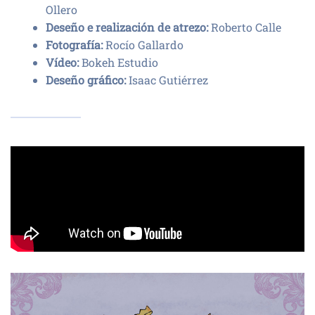
Ollero
Deseño e realización de atrezo:
Roberto Calle
Fotografía:
Rocío Gallardo
Vídeo:
Bokeh Estudio
Deseño gráfico:
Isaac Gutiérrez