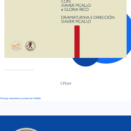
Prev
FaLang translation system by Faboba