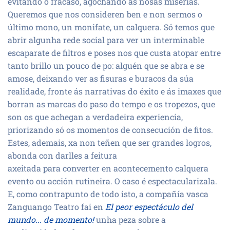
evitando o fracaso, agochando as nosas miserias.
Queremos que nos consideren ben e non sermos o
último mono, un monifate, un calquera. Só temos que
abrir algunha rede social para ver un interminable
escaparate de filtros e poses nos que custa atopar entre
tanto brillo un pouco de po: alguén que se abra e se
amose, deixando ver as fisuras e buracos da súa
realidade, fronte ás narrativas do éxito e ás imaxes que
borran as marcas do paso do tempo e os tropezos, que
son os que achegan a verdadeira experiencia,
priorizando só os momentos de consecución de fitos.
Estes, ademais, xa non teñen que ser grandes logros,
abonda con darlles a feitura
axeitada para converter en acontecemento calquera
evento ou acción rutineira. O caso é espectacularizala.
E, como contrapunto de todo isto, a compañía vasca
Zanguango Teatro fai en
El peor espectáculo del
mundo... de momento!
unha peza sobre a