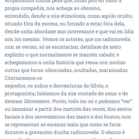
Atopámonos cunha peza que, como pon en valor a
propia compañía, nos achega ao obsceno,
entendido, dende a súa etimoloxía, como aquilo oculto,
situado fóra da escena, ou forzado a estar fóra dela,
dende unha abordaxe moi interesante e que vai en liña
con iso mesmo. Vemos os actores, que na radionovela
non se verían, só se escoitarían; detállase de xeito
explícito o que normalmente se mantén calado; e
achegámonos a unha historia que resoa con moitas
outras que foron silenciadas, ocultadas, marxinadas.
Cóntansenos os
segredos, os soños e desventuras de Silvio, o
protagonista; falásenos da súa vontade de amar e de
desexar libremente. Porén, todo iso só o podemos “ver”
ou imaxinar a partir dos matices das voces, dos xestos
faciais e dos movementos das mans e dos bustos; non
se representan as escenas máis que como se faría
durante a gravación dunha radionovela. O elenco é