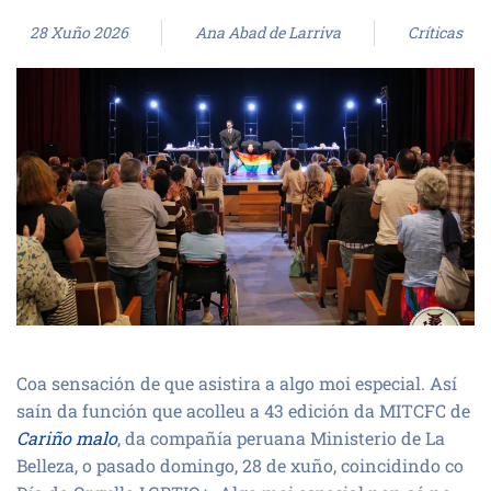
28 Xuño 2026
Ana Abad de Larriva
Críticas
Coa sensación de que asistira a algo moi especial. Así
saín da función que acolleu a 43 edición da MITCFC de
Cariño malo
, da compañía peruana Ministerio de La
Belleza, o pasado domingo, 28 de xuño, coincidindo co