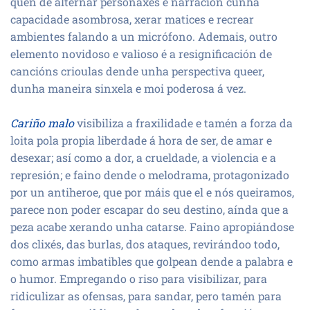
quen de alternar personaxes e narración cunha
capacidade asombrosa, xerar matices e recrear
ambientes falando a un micrófono. Ademais, outro
elemento novidoso e valioso é a resignificación de
cancións crioulas dende unha perspectiva queer,
dunha maneira sinxela e moi poderosa á vez.
Cariño malo
visibiliza a fraxilidade e tamén a forza da
loita pola propia liberdade á hora de ser, de amar e
desexar; así como a dor, a crueldade, a violencia e a
represión; e faino dende o melodrama, protagonizado
por un antiheroe, que por máis que el e nós queiramos,
parece non poder escapar do seu destino, aínda que a
peza acabe xerando unha catarse. Faino apropiándose
dos clixés, das burlas, dos ataques, revirándoo todo,
como armas imbatibles que golpean dende a palabra e
o humor. Empregando o riso para visibilizar, para
ridiculizar as ofensas, para sandar, pero tamén para