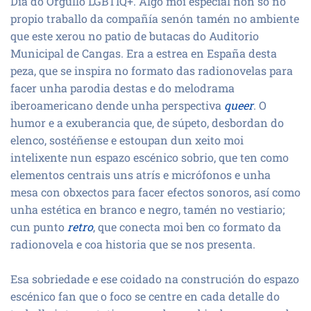
Día do Orgullo LGBTIQ+. Algo moi especial non só no
propio traballo da compañía senón tamén no ambiente
que este xerou no patio de butacas do Auditorio
Municipal de Cangas. Era a estrea en España desta
peza, que se inspira no formato das radionovelas para
facer unha parodia destas e do melodrama
iberoamericano dende unha perspectiva
queer
. O
humor e a exuberancia que, de súpeto, desbordan do
elenco, sostéñense e estoupan dun xeito moi
intelixente nun espazo escénico sobrio, que ten como
elementos centrais uns atrís e micrófonos e unha
mesa con obxectos para facer efectos sonoros, así como
unha estética en branco e negro, tamén no vestiario;
cun punto
retro
, que conecta moi ben co formato da
radionovela e coa historia que se nos presenta.
Esa sobriedade e ese coidado na construción do espazo
escénico fan que o foco se centre en cada detalle do