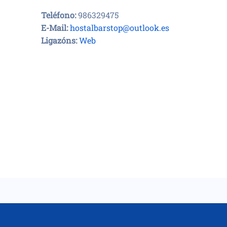
Teléfono:
986329475
E-Mail:
hostalbarstop@outlook.es
Ligazóns:
Web