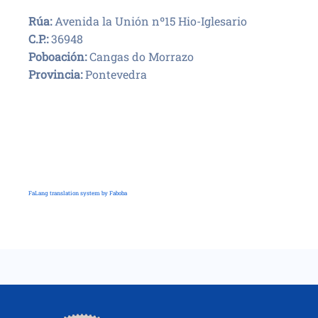
Rúa:
Avenida la Unión nº15 Hio-Iglesario
C.P.:
36948
Poboación:
Cangas do Morrazo
Provincia:
Pontevedra
FaLang translation system by Faboba