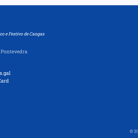
co e Festivo de Cangas
 Pontevedra
s.gal
Card
©
2