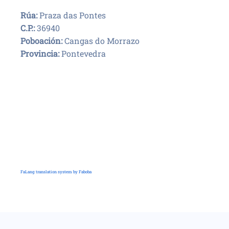
Rúa:
Praza das Pontes
C.P.:
36940
Poboación:
Cangas do Morrazo
Provincia:
Pontevedra
FaLang translation system by Faboba