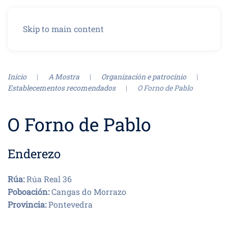
Menu
Skip to main content
Inicio
A Mostra
Organización e patrocinio
Establecementos recomendados
O Forno de Pablo
O Forno de Pablo
Enderezo
Rúa:
Rúa Real 36
Poboación:
Cangas do Morrazo
Provincia:
Pontevedra