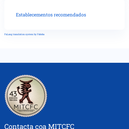
Establecementos recomendados
FaLang translation system by Faboba
Contacta coa MITCFC