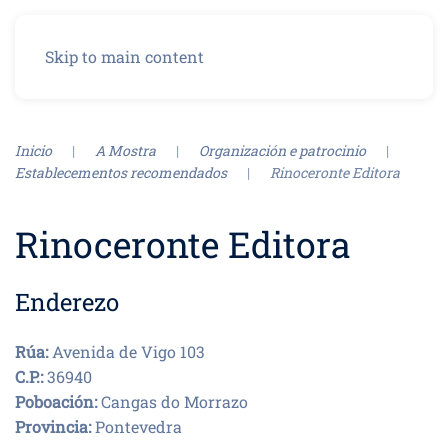
Menu
Skip to main content
Inicio
A Mostra
Organización e patrocinio
Establecementos recomendados
Rinoceronte Editora
Rinoceronte Editora
Enderezo
Rúa:
Avenida de Vigo 103
C.P.:
36940
Poboación:
Cangas do Morrazo
Provincia:
Pontevedra