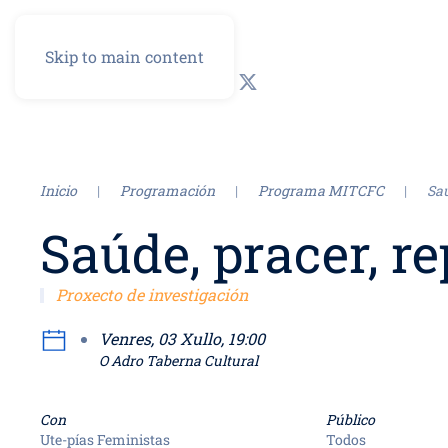
Skip to main content
GL
ES
Inicio
Programación
Programa MITCFC
Saú
Saúde, pracer, r
Proxecto de investigación
Venres, 03 Xullo, 19:00
O Adro Taberna Cultural
Con
Público
Ute-pías Feministas
Todos