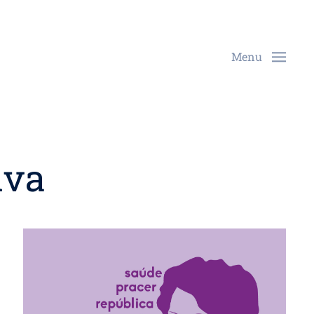
Menu
lva