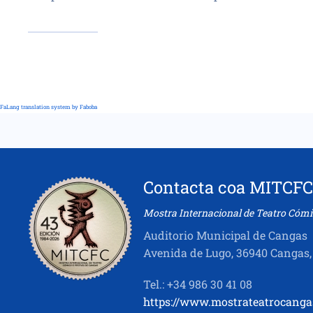
FaLang translation system by Faboba
Contacta coa MITCFC
Mostra Internacional de Teatro Cómi
Auditorio Municipal de Cangas
Avenida de Lugo, 36940 Cangas,
Tel.: +34 986 30 41 08
https://www.mostrateatrocanga