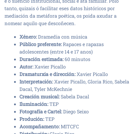
é o silencio institucional, social e ata familiar. Polo
tanto, quizais ó facilitar eses datos históricos por
mediación da metáfora poética, os poida axudar a
nomear aquilo que descoñecen.
Xénero:
Dramedia con música
Público preferente:
Rapaces e rapazas
adolescentes (entre 14 e 17 anos)
Duración estimada:
60 minutos
Autor:
Xavier Picallo
Dramaturxia e dirección:
Xavier Picallo
Interpretación:
Xavier Picallo, Gloria Rico, Sabela
Dacal, Tyler McKechnie
Creación musical:
Sabela Dacal
Iluminación:
TEP
Fotografía e Cartel:
Diego Seixo
Produción:
TEP
Acompañamento:
MITCFC
Distribución:
Gloria Rico