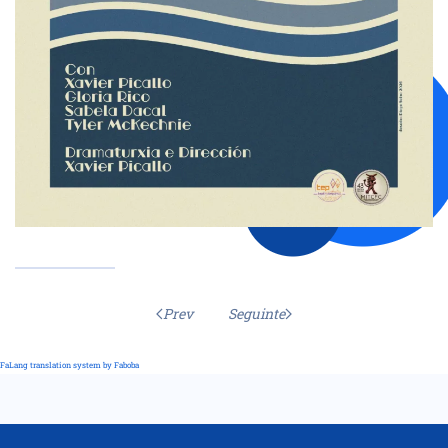
Prev
Seguinte
FaLang translation system by Faboba