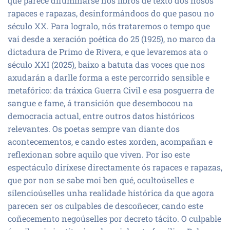
que parece difuminarse nos libros de texto dos nosos
rapaces e rapazas, desinformándoos do que pasou no
século XX. Para logralo, nós trataremos o tempo que
vai desde a xeración poética do 25 (1925), no marco da
dictadura de Primo de Rivera, e que levaremos ata o
século XXI (2025), baixo a batuta das voces que nos
axudarán a darlle forma a este percorrido sensible e
metafórico: da tráxica Guerra Civil e esa posguerra de
sangue e fame, á transición que desembocou na
democracia actual, entre outros datos históricos
relevantes. Os poetas sempre van diante dos
acontecementos, e cando estes xorden, acompañan e
reflexionan sobre aquilo que viven. Por iso este
espectáculo diríxese directamente ós rapaces e rapazas,
que por non se sabe moi ben qué, ocultoúselles e
silencioúselles unha realidade histórica da que agora
parecen ser os culpables de descoñecer, cando este
coñecemento negoúselles por decreto tácito. O culpable