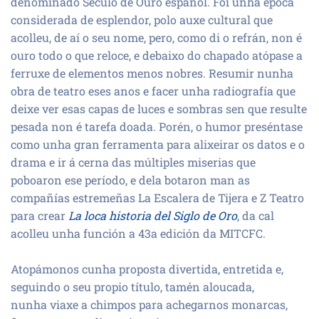
denominado Século de Ouro español. Foi unha época
considerada de esplendor, polo auxe cultural que
acolleu, de aí o seu nome, pero, como di o refrán, non é
ouro todo o que reloce, e debaixo do chapado atópase a
ferruxe de elementos menos nobres. Resumir nunha
obra de teatro eses anos e facer unha radiografía que
deixe ver esas capas de luces e sombras sen que resulte
pesada non é tarefa doada. Porén, o humor preséntase
como unha gran ferramenta para alixeirar os datos e o
drama e ir á cerna das múltiples miserias que
poboaron ese período, e dela botaron man as
compañías estremeñas La Escalera de Tijera e Z Teatro
para crear
La loca historia del Siglo de Oro
, da cal
acolleu unha función a 43a edición da MITCFC.
Atopámonos cunha proposta divertida, entretida e,
seguindo o seu propio título, tamén aloucada,
nunha viaxe a chimpos para achegarnos monarcas,