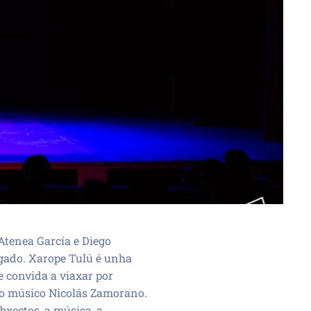
Atenea García e Diego
egado. Xarope Tulú é unha
 convida a viaxar por
e o músico Nicolás Zamorano.
bxectos, a música, a