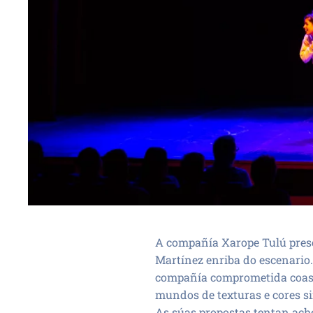
A compañía Xarope Tulú prese
Martínez enriba do escenario.
compañía comprometida coas l
mundos de texturas e cores s
As súas propostas tentan acheg