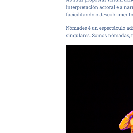
interpretación actoral e a nar
facicilitando o descubrimento
Nómades é un espectáculo adi
singulares. Somos nómadas, t