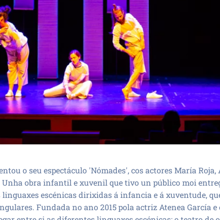
ntou o seu espectáculo 'Nómades', cos actores María Roja, 
 Unha obra infantil e xuvenil que tivo un público moi entr
inguaxes escénicas dirixidas á infancia e á xuventude, que
ingulares. Fundada no ano 2015 pola actriz Atenea García 
ar entre si as diferentes linguaxes escénicas: o teatro de o