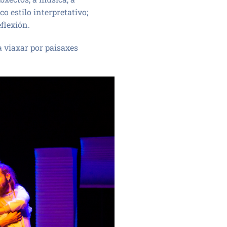
o estilo interpretativo;
flexión.
 viaxar por paisaxes