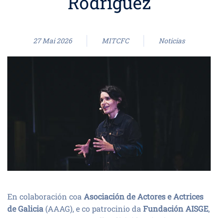
Rodríguez
27 Mai 2026
MITCFC
Noticias
En colaboración coa
Asociación de Actores e Actrices
de Galicia
(AAAG), e co patrocinio da
Fundación AISGE
,