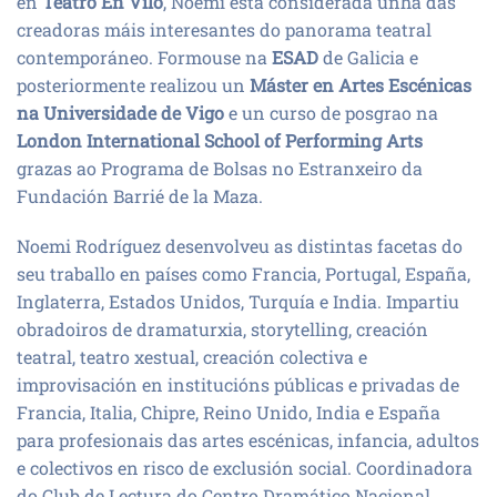
en
Teatro
En Vilo
, Noemi está considerada unha das
creadoras máis interesantes do panorama teatral
contemporáneo. Formouse na
ESAD
de Galicia e
posteriormente realizou un
Máster en Artes Escénicas
na Universidade de Vigo
e un curso de posgrao na
London International School of Performing Arts
grazas ao Programa de Bolsas no Estranxeiro da
Fundación Barrié de la Maza.
Noemi Rodríguez desenvolveu as distintas facetas do
seu traballo en países como Francia, Portugal, España,
Inglaterra, Estados Unidos, Turquía e India. Impartiu
obradoiros de dramaturxia, storytelling, creación
teatral, teatro xestual, creación colectiva e
improvisación en institucións públicas e privadas de
Francia, Italia, Chipre, Reino Unido, India e España
para profesionais das artes escénicas, infancia, adultos
e colectivos en risco de exclusión social. Coordinadora
do Club de Lectura do Centro Dramático Nacional