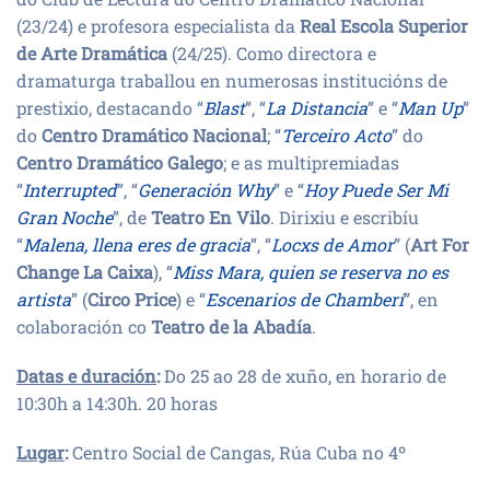
(23/24) e profesora especialista da
Real Escola Superior
de Arte Dramática
(24/25). Como directora e
dramaturga traballou en numerosas institucións de
prestixio, destacando “
Blast
”, “
La Distancia
” e “
Man Up
”
do
Centro Dramático Nacional
; “
Terceiro Acto
” do
Centro Dramático Galego
; e as multipremiadas
“
Interrupted
”, “
Generación Why
” e “
Hoy Puede Ser Mi
Gran Noche
”, de
Teatro En Vilo
. Dirixiu e escribíu
“
Malena, llena eres de gracia
”, “
Locxs de Amor
” (
Art For
Change La Caixa
), “
Miss Mara, quien se reserva no es
artista
” (
Circo Price
) e “
Escenarios de Chamberí
”, en
colaboración co
Teatro de la Abadía
.
Datas e duración
:
Do 25 ao 28 de xuño, en horario de
10:30h a 14:30h. 20 horas
Lugar
:
Centro Social de Cangas, Rúa Cuba no 4º